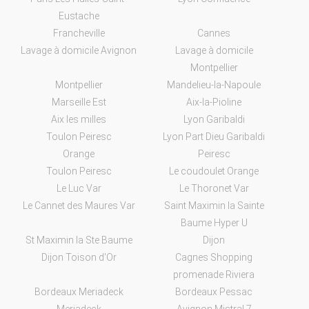
Eustache
Francheville
Cannes
Lavage à domicile Avignon
Lavage à domicile
Montpellier
Montpellier
Mandelieu-la-Napoule
Marseille Est
Aix-la-Pioline
Aix les milles
Lyon Garibaldi
Toulon Peiresc
Lyon Part Dieu Garibaldi
Orange
Peiresc
Toulon Peiresc
Le coudoulet Orange
Le Luc Var
Le Thoronet Var
Le Cannet des Maures Var
Saint Maximin la Sainte
Baume Hyper U
St Maximin la Ste Baume
Dijon
Dijon Toison d'Or
Cagnes Shopping
promenade Riviera
Bordeaux Meriadeck
Bordeaux Pessac