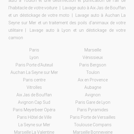
auto à Toulon et une désinfection et purification de l'air de
l'habitacle de votre voiture
Lavage auto à Aix Jas de Bouffan
et un déstickage de votre moto
Lavage auto à Auchan La
Seyne sur Mer et un traitement des poils d'animaux de votre
utilitaire
Lavage auto à Lyon et un déstickage de votre
camion
Paris
Marseille
Lyon
Vénissieux
Paris Porte d’Auteuil
Paris Bergson
Auchan La Seyne sur Mer
Toulon
Paris centre
Aix en Provence
Vitrolles
Aubagne
Aix Jas de Bouffan
Avignon
Avignon Cap Sud
Paris Gare de Lyon
Paris Meyerbeer Opéra
Paris Pyramides
Paris Hôtel de Ville
Paris Porte de Versailles
La Seyne sur Mer
Toulouse Compans
Marseille La Valentine
Marseille Bonneveine