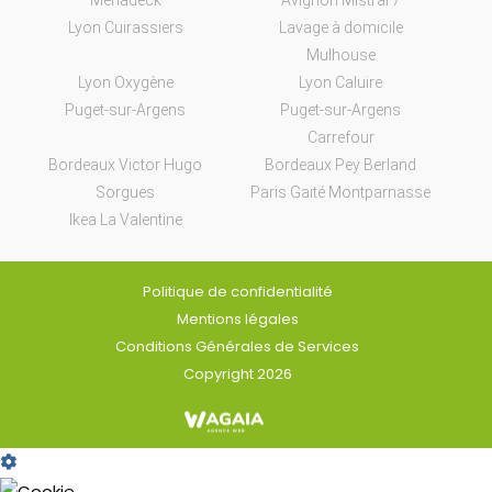
Meriadeck
Avignon Mistral 7
Lyon Cuirassiers
Lavage à domicile
Mulhouse
Lyon Oxygène
Lyon Caluire
Puget-sur-Argens
Puget-sur-Argens
Carrefour
Bordeaux Victor Hugo
Bordeaux Pey Berland
Sorgues
Paris Gaité Montparnasse
Ikea La Valentine
Politique de confidentialité
Mentions légales
Conditions Générales de Services
Copyright 2026
Cookie
Box