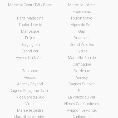
Marseille Centre Félix Baret
Marseille Joliette
Espercieux
Paris Madeleine
Toulon Mayol
Toulon Liberté
Alpes du Sud
Manosque
Gap
Fréjus
Brignoles
Draguignan
Grand Vitrolles
Grand Var
Hyères
Hyères Centr'Azur
Marseille Plan de
Campagne
Toulouse
Bordeaux
Pessac
Annecy
Annecy Seynod
Cagnes Sur Mer
Cagnes Polygone Riviera
Nice
Nice Gare du Sud
La Valette du Var
Nîmes
Nîmes Cap Costières
Marseille Centre
Avignon Le Pontet
Marseille à domicile
Audincourt