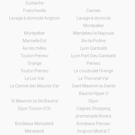
Eustache
Francheville
Cannes
Lavage à domicile Avignon
Lavage à domicile
Montpellier
Montpellier
Mandelieu-la-Napoule
Marseille Est
Aix-la-Pioline
Aix les milles
Lyon Garibaldi
Toulon Peiresc
Lyon Part Dieu Garibaldi
Orange
Peiresc
Toulon Peiresc
Le coudoulet Orange
Le Luc Var
Le Thoronet Var
Le Cannet des Maures Var
Saint Maximin la Sainte
Baume Hyper U
St Maximin la Ste Baume
Dijon
Dijon Toison d'Or
Cagnes Shopping
promenade Riviera
Bordeaux Meriadeck
Bordeaux Pessac
Meriadeck
Avignon Mistral 7