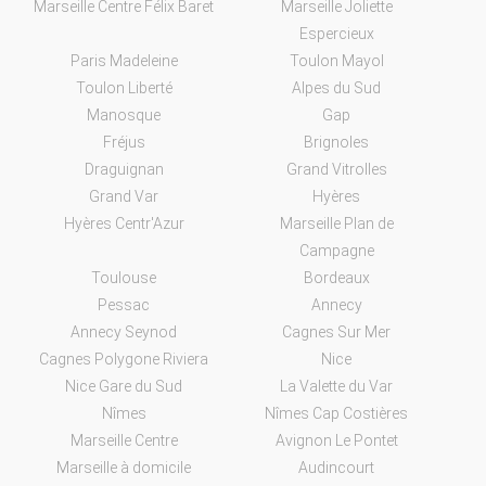
Marseille Centre Félix Baret
Marseille Joliette
Espercieux
Paris Madeleine
Toulon Mayol
Toulon Liberté
Alpes du Sud
Manosque
Gap
Fréjus
Brignoles
Draguignan
Grand Vitrolles
Grand Var
Hyères
Hyères Centr'Azur
Marseille Plan de
Campagne
Toulouse
Bordeaux
Pessac
Annecy
Annecy Seynod
Cagnes Sur Mer
Cagnes Polygone Riviera
Nice
Nice Gare du Sud
La Valette du Var
Nîmes
Nîmes Cap Costières
Marseille Centre
Avignon Le Pontet
Marseille à domicile
Audincourt