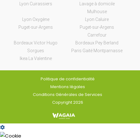
Lyon Cuirassiers
Lavage à domicile
Mulhouse
Lyon Oxygène
Lyon Caluire
Puget-sur-Argens
Puget-sur-Argens
Carrefour
Bordeaux Victor Hugo
Bordeaux Pey Berland
Sorgues
Paris Gaité Montparnasse
Ikea La Valentine
Politique de confidentialité
Mentions légales
Conditions Générales de Services
Copyright 2026
Cookie
Box