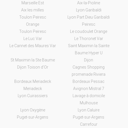
Marseille Est
Aix-la-Pioline
Aix les milles
Lyon Garibaldi
Toulon Peiresc
Lyon Part Dieu Garibaldi
Orange
Peiresc
Toulon Peiresc
Le coudoulet Orange
Le Luc Var
Le Thoronet Var
Le Cannet des Maures Var
Saint Maximin la Sainte
Baume Hyper U
St Maximin la Ste Baume
Dijon
Dijon Toison d'Or
Cagnes Shopping
promenade Riviera
Bordeaux Meriadeck
Bordeaux Pessac
Meriadeck
Avignon Mistral 7
Lyon Cuirassiers
Lavage à domicile
Mulhouse
Lyon Oxygène
Lyon Caluire
Puget-sur-Argens
Puget-sur-Argens
Carrefour