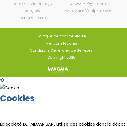
Bordeaux Victor Hugo
Bordeaux Pey Berland
Sorgues
Paris Gaité Montparnasse
Ikea La Valentine
Politique de confidentialité
Mentions légales
Conditions Générales de Services
Copyright 2026
Cookie
Box
Settings
Cookies
La société DETAILCAR SARL utilise des cookies dont le dépôt