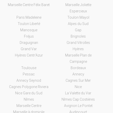
Marseille Centre Félix Baret
Marseille Joliette
Espercieux
Paris Madeleine
Toulon Mayol
Toulon Liberté
Alpes du Sud
Manosque
Gap
Fréjus
Brignoles
Draguignan
Grand Vitrolles
Grand Var
Hyères
Hyères Centr'Azur
Marseille Plan de
Campagne
Toulouse
Bordeaux
Pessac
Annecy
Annecy Seynod
Cagnes Sur Mer
Cagnes Polygone Riviera
Nice
Nice Gare du Sud
La Valette du Var
Nîmes
Nîmes Cap Costières
Marseille Centre
Avignon Le Pontet
Marseille à domicile
Audincourt