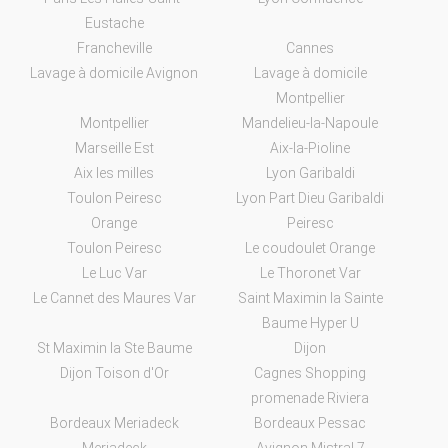
Eustache
Francheville
Cannes
Lavage à domicile Avignon
Lavage à domicile
Montpellier
Montpellier
Mandelieu-la-Napoule
Marseille Est
Aix-la-Pioline
Aix les milles
Lyon Garibaldi
Toulon Peiresc
Lyon Part Dieu Garibaldi
Orange
Peiresc
Toulon Peiresc
Le coudoulet Orange
Le Luc Var
Le Thoronet Var
Le Cannet des Maures Var
Saint Maximin la Sainte
Baume Hyper U
St Maximin la Ste Baume
Dijon
Dijon Toison d'Or
Cagnes Shopping
promenade Riviera
Bordeaux Meriadeck
Bordeaux Pessac