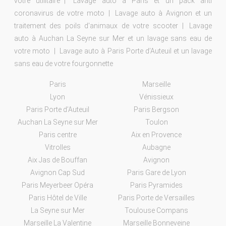
votre utilitaire
Lavage auto à Paris et un pack anti
coronavirus de votre moto
Lavage auto à Avignon et un
traitement des poils d'animaux de votre scooter
Lavage
auto à Auchan La Seyne sur Mer et un lavage sans eau de
votre moto
Lavage auto à Paris Porte d’Auteuil et un lavage
sans eau de votre fourgonnette
Paris
Marseille
Lyon
Vénissieux
Paris Porte d’Auteuil
Paris Bergson
Auchan La Seyne sur Mer
Toulon
Paris centre
Aix en Provence
Vitrolles
Aubagne
Aix Jas de Bouffan
Avignon
Avignon Cap Sud
Paris Gare de Lyon
Paris Meyerbeer Opéra
Paris Pyramides
Paris Hôtel de Ville
Paris Porte de Versailles
La Seyne sur Mer
Toulouse Compans
Marseille La Valentine
Marseille Bonneveine