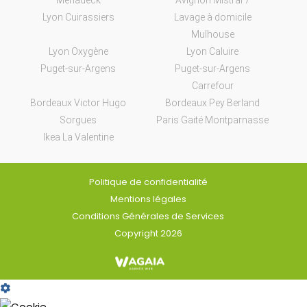
Meriadeck
Avignon Mistral 7
Lyon Cuirassiers
Lavage à domicile
Mulhouse
Lyon Oxygène
Lyon Caluire
Puget-sur-Argens
Puget-sur-Argens
Carrefour
Bordeaux Victor Hugo
Bordeaux Pey Berland
Sorgues
Paris Gaité Montparnasse
Ikea La Valentine
Politique de confidentialité
Mentions légales
Conditions Générales de Services
Copyright 2026
Cookie
Box