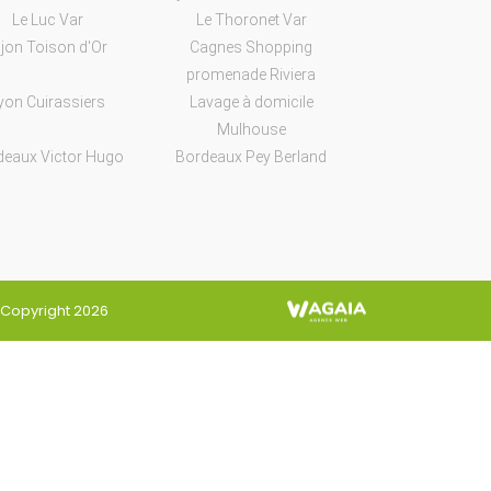
Le Luc Var
Le Thoronet Var
ijon Toison d'Or
Cagnes Shopping
promenade Riviera
yon Cuirassiers
Lavage à domicile
Mulhouse
deaux Victor Hugo
Bordeaux Pey Berland
Copyright 2026