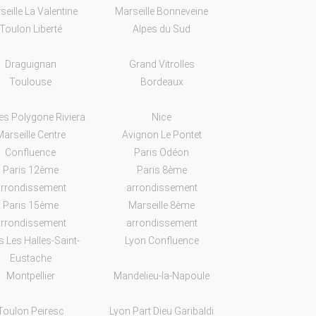
seille La Valentine
Marseille Bonneveine
Toulon Liberté
Alpes du Sud
Draguignan
Grand Vitrolles
Toulouse
Bordeaux
s Polygone Riviera
Nice
arseille Centre
Avignon Le Pontet
Confluence
Paris Odéon
Paris 12ème
Paris 8ème
rrondissement
arrondissement
Paris 15ème
Marseille 8ème
rrondissement
arrondissement
s Les Halles-Saint-
Lyon Confluence
Eustache
Montpellier
Mandelieu-la-Napoule
Toulon Peiresc
Lyon Part Dieu Garibaldi