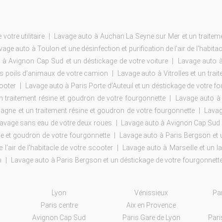
otre utilitaire
Lavage auto à Auchan La Seyne sur Mer et un traiteme
vage auto à Toulon et une désinfection et purification de l'air de l'habitac
 à Avignon Cap Sud et un déstickage de votre voiture
Lavage auto à
es poils d'animaux de votre camion
Lavage auto à Vitrolles et un trait
cooter
Lavage auto à Paris Porte d’Auteuil et un déstickage de votre f
 traitement résine et goudron de votre fourgonnette
Lavage auto à 
gne et un traitement résine et goudron de votre fourgonnette
Lavag
lavage sans eau de votre deux roues
Lavage auto à Avignon Cap Sud e
ne et goudron de votre fourgonnette
Lavage auto à Paris Bergson et un
 l'air de l'habitacle de votre scooter
Lavage auto à Marseille et un 
n
Lavage auto à Paris Bergson et un déstickage de votre fourgonnett
Lyon
Vénissieux
Par
Paris centre
Aix en Provence
Avignon Cap Sud
Paris Gare de Lyon
Pari