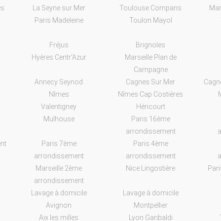
es
La Seyne sur Mer
Toulouse Compans
Mar
Paris Madeleine
Toulon Mayol
Fréjus
Brignoles
Hyères Centr'Azur
Marseille Plan de
Campagne
Annecy Seynod
Cagnes Sur Mer
Cagne
Nîmes
Nîmes Cap Costières
M
Valentigney
Héricourt
Mulhouse
Paris 16ème
arrondissement
a
nt
Paris 7ème
Paris 4ème
arrondissement
arrondissement
a
Marseille 2ème
Nice Lingostière
Pari
arrondissement
Lavage à domicile
Lavage à domicile
Avignon
Montpellier
Aix les milles
Lyon Garibaldi