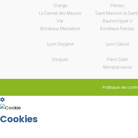
Orange
Peiresc
Le Cannet des Maures
Saint Maximin la Saint
Var
Baume Hyper U
Bordeaux Meriadeck
Bordeaux Pessac
Lyon Oxygène
Lyon Caluire
Sorgues
Paris Gaité
Montparnasse
Politique de confi
Cookie
Box
Settings
Cookies