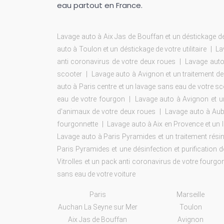
eau partout en France.
Lavage auto à Aix Jas de Bouffan et un déstickage de v
auto à Toulon et un déstickage de votre utilitaire
La
anti coronavirus de votre deux roues
Lavage auto
scooter
Lavage auto à Avignon et un traitement d
auto à Paris centre et un lavage sans eau de votre s
eau de votre fourgon
Lavage auto à Avignon et un
d'animaux de votre deux roues
Lavage auto à Auba
fourgonnette
Lavage auto à Aix en Provence et un 
Lavage auto à Paris Pyramides et un traitement rési
Paris Pyramides et une désinfection et purification de
Vitrolles et un pack anti coronavirus de votre fourgo
sans eau de votre voiture
Paris
Marseille
Auchan La Seyne sur Mer
Toulon
Aix Jas de Bouffan
Avignon