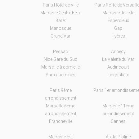
Paris Hôtel de Ville
Paris Porte de Versaill
Marseille Centre Félix
Marseille Joliette
Baret
Espercieux
Manosque
Gap
Grand Var
Hyères
Pessac
Annecy
Nice Gare du Sud
La Valette du Var
Marseille à domicile
Audincourt
Sarreguemines
Lingostière
Paris 9ème
Paris 1er arrondisseme
arrondissement
Marseille 6ème
Marseille 11ème
arrondissement
arrondissement
Francheville
Cannes
Marseille Est
Aix-la-Pioline