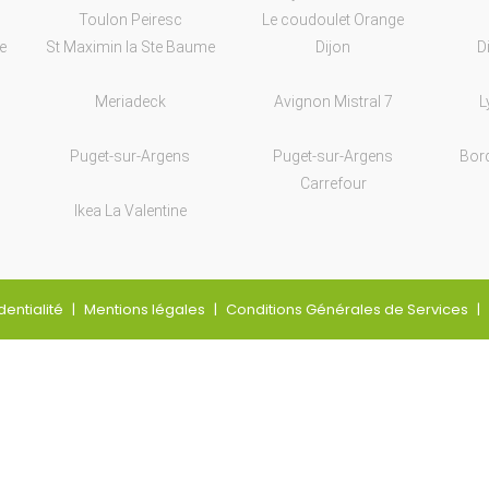
Toulon Peiresc
Le coudoulet Orange
e
St Maximin la Ste Baume
Dijon
D
Meriadeck
Avignon Mistral 7
L
Puget-sur-Argens
Puget-sur-Argens
Bor
Carrefour
Ikea La Valentine
dentialité
Mentions légales
Conditions Générales de Services